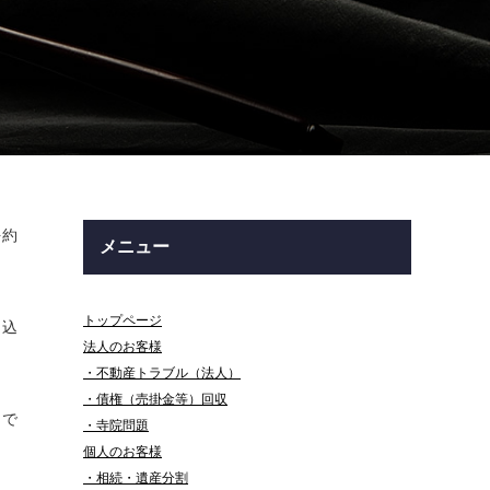
を約
メニュー
トップページ
き込
法人のお客様
・不動産トラブル（法人）
・債権（売掛金等）回収
まで
・寺院問題
個人のお客様
・相続・遺産分割