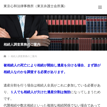
東京心和法律事務所（東京弁護士会所属）
相続人調査業務のご案内
ホーム
相続人調査業務のご案内
被相続人の死亡により相続が開始し遺産を分ける場合、まず誰が
相続人なのかを調査する必要があります。
遺産分割を行う場合は相続人全員がこれに参加している必要があ
り、
１人でも相続人が欠けた遺産分割は無効
になってしまうため
です。
代襲相続や数次相続といった複雑な相続関係でない場合であって